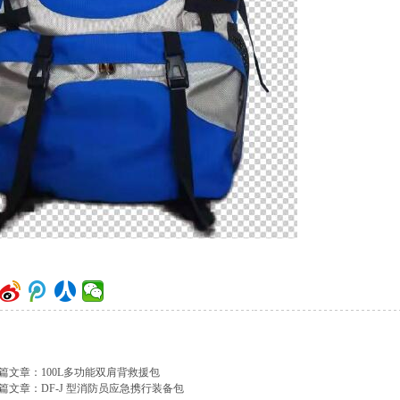
篇文章：
100L多功能双肩背救援包
篇文章：
DF-J 型消防员应急携行装备包