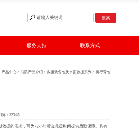
服务支持
联系方式
>
产品中心
>
消防产品介绍
>
救援装备包及水面救援系列
> 携行背包
7 浏览：3234次
期救援的需求，可为
72
小时黄金救援时间提供后勤保障。具有